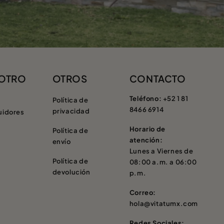
OTRO
OTROS
CONTACTO
Teléfono:
+52 1 81
Política de
8466 6914
privacidad
uidores
Horario de
Política de
atención:
envío
Lunes a Viernes de
Política de
08:00 a.m. a 06:00
devolución
p.m.
Correo:
hola@vitatumx.com
Redes Sociales: