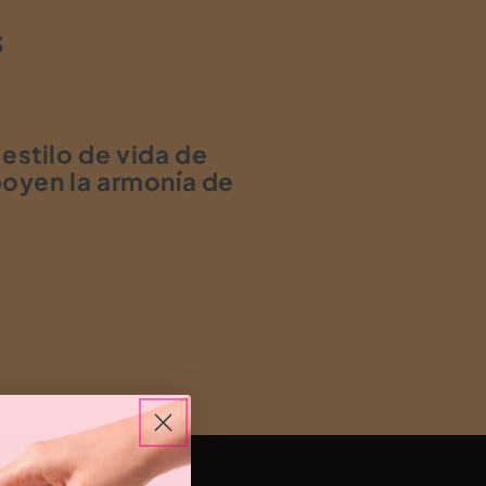
S
estilo de vida de
oyen la armonía de