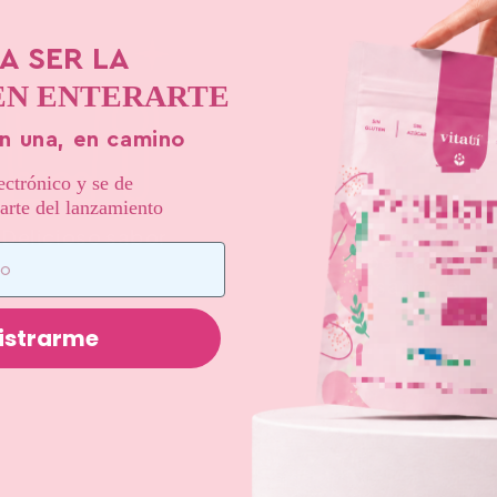
A SER LA
EN ENTERARTE
n una, en camino
lectrónico y se de
rarte del lanzamiento
Delicioso sabor
Hecho por
especialistas
pensando en ti
istrarme