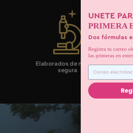
UNETE PAR
PRIMERA 
Dos fórmulas e
Registra tu correo e
las primeras en ente
Elaborados de manera
Email
segura
Reg