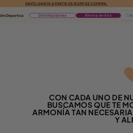
ENVÍO GRATIS A PARTIR DE $1299 DE COMPRA.
ión Deportiva
Distribuidores
Ahorra en kits
Bu
CON CADA UNO DE N
BUSCAMOS QUE TE MO
ARMONÍA TAN NECESARIA 
Y AL