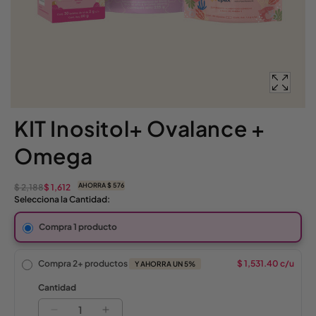
KIT Inositol+ Ovalance +
Omega
AHORRA $ 576
$ 2,188
$ 1,612
Precio
Precio
Privacy setting
Selecciona la Cantidad:
habitual
de
oferta
Compra 1 producto
Compra
2
+ productos
$ 1,531.40 c/u
Y AHORRA UN 5%
Cantidad
Reducir
Aumentar