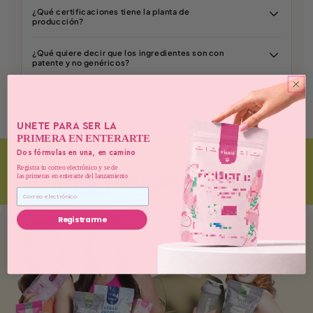
¿Qué certificaciones tiene la planta de
producción?
¿Qué quiere decir que los ingredientes son con
patente y no genéricos?
UNETE PARA SER LA
PRIMERA EN ENTERARTE
Encuéntranos también en:
Dos fórmulas en una, en camino
Registra tu correo electrónico y se de
las primeras en enterarte del lanzamiento
Email
Registrarme