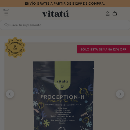
ENVÍO GRATIS A PARTIR DE $1299 DE COMPRA.
CONTENIDO
Iniciar
Menú
Carrito
sesión
Busca tu suplemento
ECTAMENTE
A
ORMACIÓN
SÓLO ESTA SEMANA 12% OFF
ODUCTO