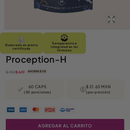
Transparencia e
Elaborado en planta
integridad en las
certificada
fórmulas
Proception-H
AHORRA $ 101
$ 750
$ 649
Precio
Precio
habitual
de
oferta
60 CAPS
$ 21.63 MXN
(30 porciones)
(por porción)
AGREGAR AL CARRITO