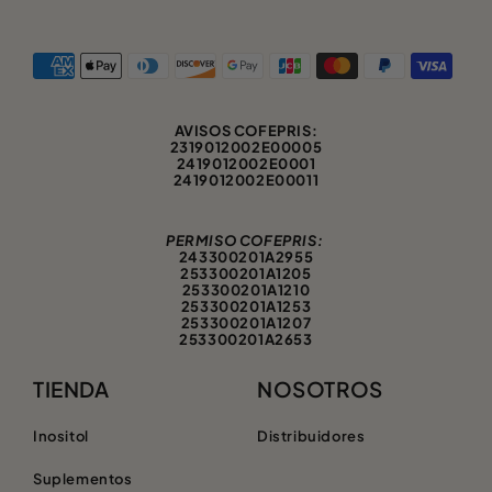
Métodos de Pago
AVISOS COFEPRIS:
2319012002E00005
2419012002E0001
2419012002E00011
PERMISO COFEPRIS:
243300201A2955
253300201A1205
253300201A1210
253300201A1253
253300201A1207
253300201A2653
TIENDA
NOSOTROS
Inositol
Distribuidores
Suplementos